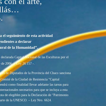
 con el arte,
illás…
.
el seguimiento de esta actividad
tendientes a declarar
tural de la Humanidad”.
eclarada Capital Nacional de las Esculturas por el
 de 2006. – Ley 26.157 -.
a de Diputados de la Provincia del Chaco sanciona
 Comité de la Ciudad de Resistencia “Capital
endrá como finalidad llevar adelante las tareas para
nternacionales necesarios para que se incluya a esta
ista de elegibles para la Declaración de “Patrimonio
parte de la UNESCO. – Ley Nro. 6624.