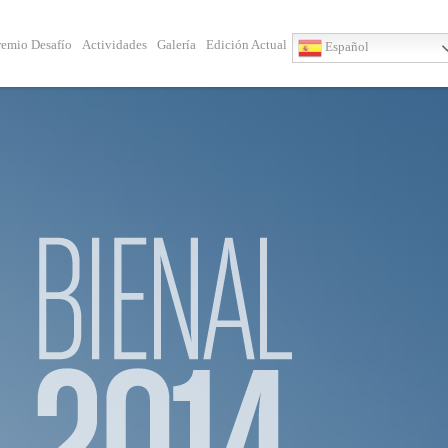
remio Desafío
Actividades
Galería
Edición Actual
Español