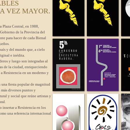
ABLES
A VEZ MAYOR.
a Plaza Central, en 1988,
l Gobierno de la Provincia del
te para hacer de cada Bienal
ueños.
país y del mundo que, a cielo
iginal e inédita.
ederos y luego son integradas al
zas de la ciudad, enriqueciendo
o a Resistencia en un moderno y
n una fiesta popular de magnitud
s más diversos puntos y
ural y social que reúne artistas y
ral.
 insertar a Resistencia en los
como una referencia internacional