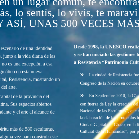
en un lugar común, te encontras
cás, lo sentís, lo vivís, te marav
Y ASÍ, UNAS 500 VECES MÁS
Desde 1998, la UNESCO realiza 
 escenario de una identidad
y se han iniciado las gestiones 
, junto a la vida diaria de las
a Resistencia “Patrimonio Cul
s, no es una excepción a esa
igmático en esta nueva
»
La ciudad de Resistencia fue d
pital, Resistencia, mostrando un
Congreso de la Nación en octubre
 del arte.
»
En Septiembre 2010, la Cámar
capital de la provincia del
tina. Sus espacios abiertos
con fuerza de Ley la creación del
Nacional de las Esculturas”, que t
ante y el arte al alcance de
la elaboración de los protocolos i
Ciudad Capital del Chaco, en la l
ritu más de 580 esculturas,
Cultural de la Humanidad”, por 
alguna vez para construir este