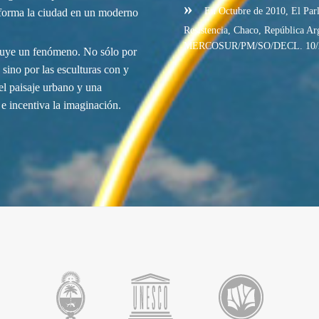
»
En Octubre de 2010, El Parla
sforma la ciudad en un moderno
Resistencia, Chaco, República A
MERCOSUR/PM/SO/DECL. 10/
tituye un fenómeno. No sólo por
, sino por las esculturas con y
el paisaje urbano y una
 e incentiva la imaginación.