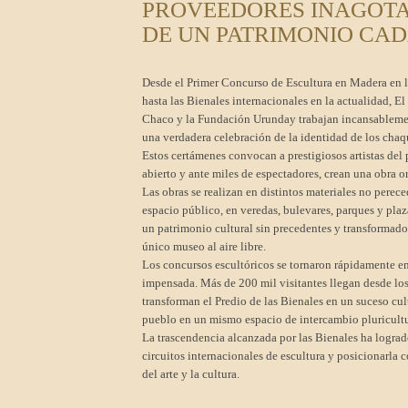
PROVEEDORES INAGOT
DE UN PATRIMONIO CAD
Desde el Primer Concurso de Escultura en Madera en l
hasta las Bienales internacionales en la actualidad, E
Chaco y la Fundación Urunday trabajan incansablemen
una verdadera celebración de la identidad de los chaq
Estos certámenes convocan a prestigiosos artistas del 
abierto y ante miles de espectadores, crean una obra or
Las obras se realizan en distintos materiales no perec
espacio público, en veredas, bulevares, parques y pla
un patrimonio cultural sin precedentes y transformad
único museo al aire libre.
Los concursos escultóricos se tornaron rápidamente e
impensada. Más de 200 mil visitantes llegan desde lo
transforman el Predio de las Bienales en un suceso cult
pueblo en un mismo espacio de intercambio pluricultu
La trascendencia alcanzada por las Bienales ha logrado
circuitos internacionales de escultura y posicionarla 
del arte y la cultura.