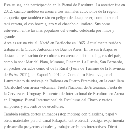
Esta su segunda participación en la Bienal de Escultura. La anterior fue en
2012, cuando moldeó en arena a tres animales autóctonos de la región
chaqueña, que también están en peligro de desaparecer, como lo son el
tatú carreta, el oso hormiguero y el chancho quimilero. Sus obras
estuvieron entre las más populares del evento, celebrada por niños y
grandes.
Arce es artista visual. Nació en Bariloche en 1965. Actualmente reside y
trabaja en la Ciudad Autónoma de Buenos Aires. Entre sus trabajos se
destaca la realización de esculturas en arena en distintos lugares del país,
como lo son: Mar del Plata, Miramar, Pinamar, La Lucila, San Bernardo,
en predios cerrados como el de la Rural (Feria de Turismo de la Provincia
de Bs As. 2011), en Exponiño 2012 en Comodoro Rivadavia, en el
Lanzamiento de Avistaje de Ballenas en Puerto Pirámides, en la cordillera
(Bariloche) con arena volcánica, Fiesta Nacional de Artesanias, Fiesta de
la Cerveza en Uruguay, Encuentro de Internacional de Escultura en Arena
en Uruguay, Bienal Internacional de Esculturas del Chaco y varios
simposios y encuentros de escultores.
También realiza cortos animados (stop motion) con plastilina, papel y
otros materiales para el canal Pakapaka entre otros.Investiga, experimenta
y desarrolla proyectos visuales y trabajos artísticos interactivos. Dictó