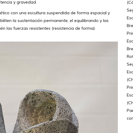
tencia y gravedad.
(C
Se
nético con una escultura suspendida de forma espacial y
Esc
iliten la sustentación permanente, el equilibrando y las
Br
n las fuerzas resistentes (resistencia de forma).
Pri
Esc
Br
Rot
Se
Esc
(C
Pr
Esc
(Ch
Par
con