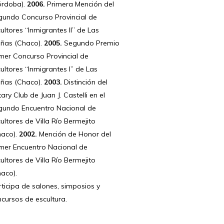
órdoba).
2006.
Primera Mención del
gundo Concurso Provincial de
ultores “Inmigrantes II” de Las
eñas (Chaco).
2005.
Segundo Premio
mer Concurso Provincial de
ultores “Inmigrantes I” de Las
eñas (Chaco).
2003.
Distinción del
ary Club de Juan J. Castelli en el
gundo Encuentro Nacional de
ultores de Villa Río Bermejito
haco).
2002.
Mención de Honor del
imer Encuentro Nacional de
ultores de Villa Río Bermejito
aco).
ticipa de salones, simposios y
cursos de escultura.