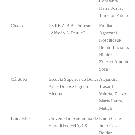
Constante
Harry Josué,
Terceros Patiño
Chaco
I.S.P.E.A.B.A. Profesor
Emiliana,
“Alfredo S. Pertile”
Agazzani
Koscinczuk
Benito Luciano,
Binder
Ernesto Antonio,
Sosa
Córdoba
Escuela Superior de Bellas
Alejandra,
Artes Dr Jose Figuero
Trasarti
Alcorta
Valeria, Zuazo
Maria Laura,
Matich
Entre Ríos
Universidad Autonoma de
Laura Claus
Entre Rios. FHAyCS
Julio Cesar
Roldan