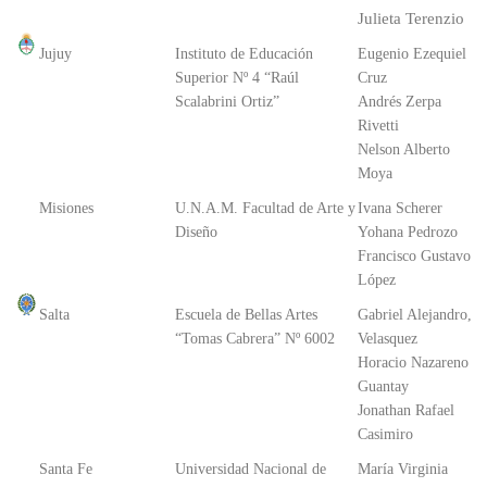
Julieta Terenzio
Jujuy
Instituto de Educación
Eugenio Ezequiel
Superior Nº 4 “Raúl
Cruz
Scalabrini Ortiz”
Andrés Zerpa
Rivetti
Nelson Alberto
Moya
Misiones
U.N.A.M. Facultad de Arte y
Ivana Scherer
Diseño
Yohana Pedrozo
Francisco Gustavo
López
Salta
Escuela de Bellas Artes
Gabriel Alejandro,
“Tomas Cabrera” Nº 6002
Velasquez
Horacio Nazareno
Guantay
Jonathan Rafael
Casimiro
Santa Fe
Universidad Nacional de
María Virginia