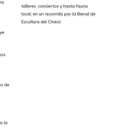
ra
talleres, conciertos y hasta fauna
local, en un recorrido por la Bienal de
Escultura del Chaco
uye
ños
es de
o la