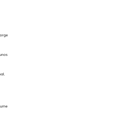
Jorge
gunos
al,
esume