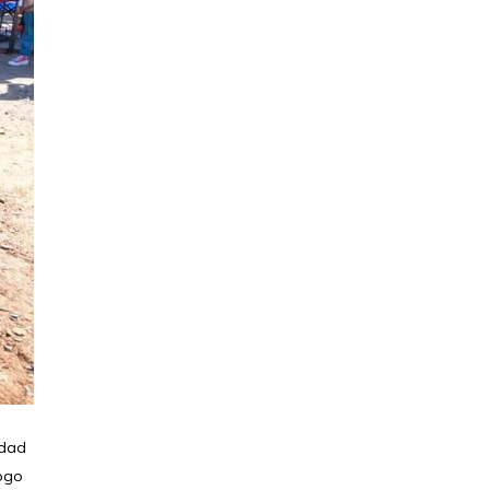
udad
ogo