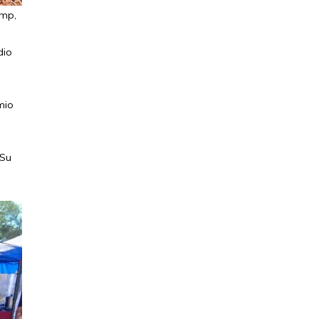
amp,
dio
emio
 Su