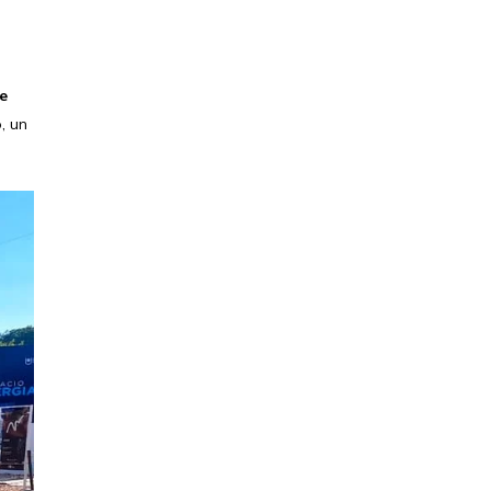
e
, un