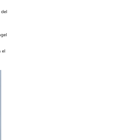
 del
ngel
 el