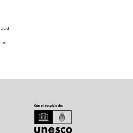
david
nos-