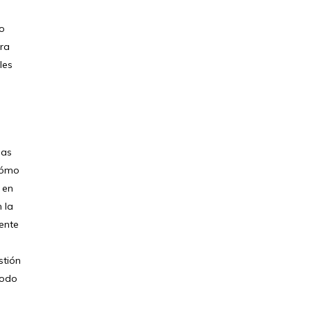
no
ura
les
las
 cómo
 en
 la
ente
stión
todo