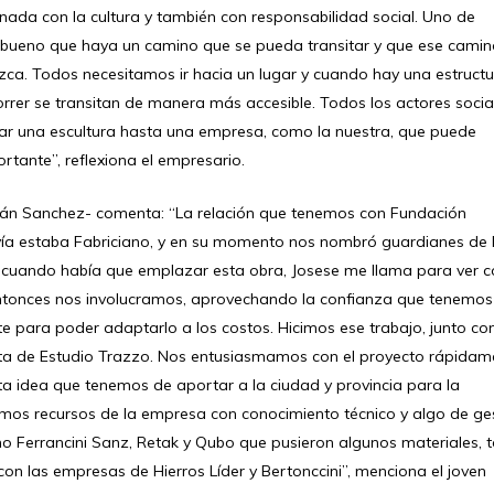
nada con la cultura y también con responsabilidad social. Uno de
es bueno que haya un camino que se pueda transitar y que ese cami
ozca. Todos necesitamos ir hacia un lugar y cuando hay una estruct
rer se transitan de manera más accesible. Todos los actores socia
dar una escultura hasta una empresa, como la nuestra, que puede
rtante”, reflexiona el empresario.
tián Sanchez- comenta: “La relación que tenemos con Fundación
ía estaba Fabriciano, y en su momento nos nombró guardianes de 
a, cuando había que emplazar esta obra, Josese me llama para ver
 Entonces nos involucramos, aprovechando la confianza que tenemos
 para poder adaptarlo a los costos. Hicimos ese trabajo, junto con
otta de Estudio Trazzo. Nos entusiasmamos con el proyecto rápidam
a idea que tenemos de aportar a la ciudad y provincia para la
mos recursos de la empresa con conocimiento técnico y algo de ge
o Ferrancini Sanz, Retak y Qubo que pusieron algunos materiales, 
n las empresas de Hierros Líder y Bertonccini”, menciona el joven