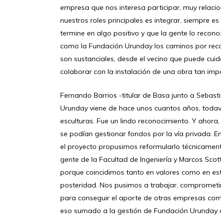
empresa que nos interesa participar, muy relacio
nuestros roles principales es integrar, siempre 
termine en algo positivo y que la gente lo recon
como la Fundación Urunday los caminos por recor
son sustanciales, desde el vecino que puede cui
colaborar con la instalación de una obra tan impo
Fernando Barrios -titular de Basa junto a Sebas
Urunday viene de hace unos cuantos años, todav
esculturas. Fue un lindo reconocimiento. Y ahor
se podían gestionar fondos por la vía privada.
el proyecto propusimos reformularlo técnicamente
gente de la Facultad de Ingeniería y Marcos Sc
porque coincidimos tanto en valores como en est
posteridad. Nos pusimos a trabajar, comprometi
para conseguir el aporte de otras empresas com
eso sumado a la gestión de Fundación Urunday co