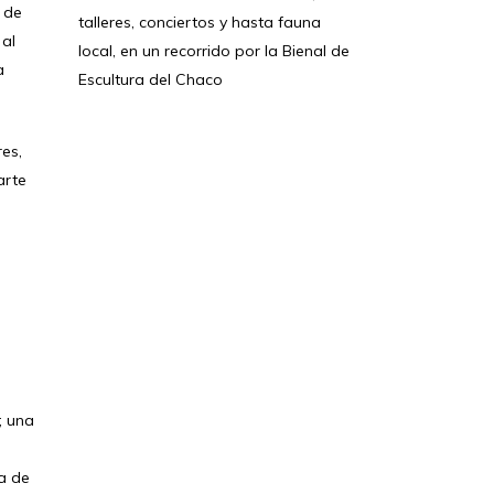
 de
talleres, conciertos y hasta fauna
 al
local, en un recorrido por la Bienal de
a
Escultura del Chaco
es,
arte
; una
a de