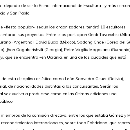
o -dejando de ser la Bienal Internacional de Escultura-, y más cerca
cia y San Pablo.
de «fiesta popular», según los organizadores, tendrá 10 escultores
entaron sus proyectos. Entre ellos participan Genti Tavanxhiu (Alba
rano (Argentina), David Bucio (México), Sodong Choe (Corea del S
nia), Jhon Gogaberishvili (Georgia), Petre Virgiliu Mogosanu (Rumania)
skyi, que se encuentra «en Ucrania, en una de las ciudades que está
de esta disciplina artística como León Saavedra Geuer (Bolivia),
ia), de nacionalidades distintas a los concursantes. Serán los
al vez vuelva a producirse como en las últimas ediciones una
público.
r miembros de la comisión directiva, entre los que estaba Gómez y 
 reconocimientos internacionales, sobre todo Fabriciano, que repre