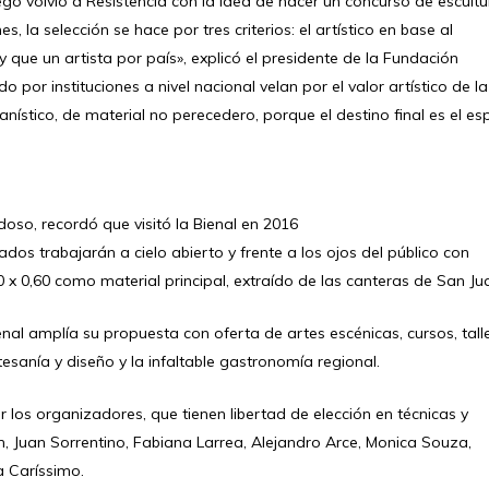
ego volvió a Resistencia con la idea de hacer un concurso de escultu
es, la selección se hace por tres criterios: el artístico en base al
 y que un artista por país», explicó el presidente de la Fundación
por instituciones a nivel nacional velan por el valor artístico de la
nístico, de material no perecedero, porque el destino final es el es
doso, recordó que visitó la Bienal en 2016
os trabajarán a cielo abierto y frente a los ojos del público con
 x 0,60 como material principal, extraído de las canteras de San Ju
ienal amplía su propuesta con oferta de artes escénicas, cursos, tall
tesanía y diseño y la infaltable gastronomía regional.
r los organizadores, que tienen libertad de elección en técnicas y
, Juan Sorrentino, Fabiana Larrea, Alejandro Arce, Monica Souza,
 Caríssimo.