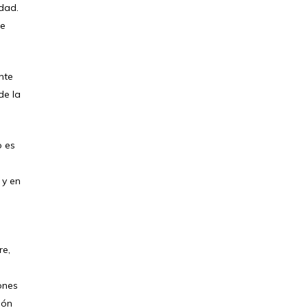
dad.
de
nte
de la
o es
n
 y en
re,
ones
ión