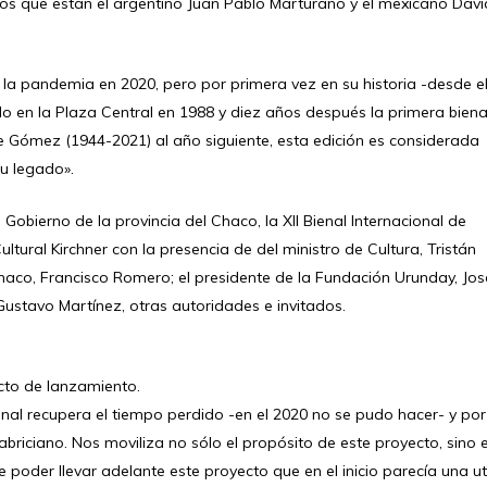
e los que están el argentino Juan Pablo Marturano y el mexicano Davi
a pandemia en 2020, pero por primera vez en su historia -desde e
o en la Plaza Central en 1988 y diez años después la primera biena
 de Gómez (1944-2021) al año siguiente, esta edición es considerada
su legado».
obierno de la provincia del Chaco, la XII Bienal Internacional de
ltural Kirchner con la presencia de del ministro de Cultura, Tristán
 Chaco, Francisco Romero; el presidente de la Fundación Urunday, Jos
Gustavo Martínez, otras autoridades e invitados.
acto de lanzamiento.
enal recupera el tiempo perdido -en el 2020 no se pudo hacer- y por
briciano. Nos moviliza no sólo el propósito de este proyecto, sino 
e poder llevar adelante este proyecto que en el inicio parecía una u