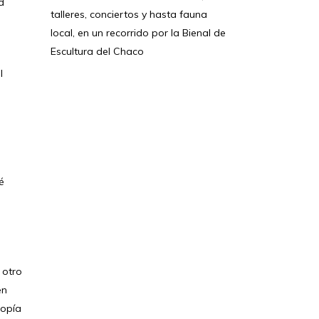
d
talleres, conciertos y hasta fauna
local, en un recorrido por la Bienal de
Escultura del Chaco
l
l
é
 otro
en
topía