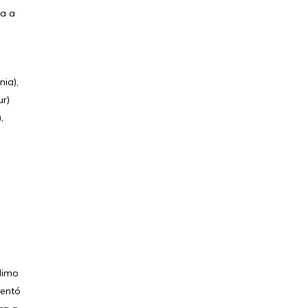
na a
nia),
ur)
,
Mimo
sentó