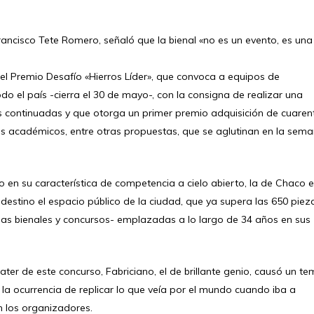
Francisco Tete Romero, señaló que la bienal «no es un evento, es una
el Premio Desafío «Hierros Líder», que convoca a equipos de
o el país -cierra el 30 de mayo-, con la consigna de realizar una
s continuadas y que otorga un primer premio adquisición de cuaren
s académicos, entre otras propuestas, que se aglutinan en la sem
en su característica de competencia a cielo abierto, la de Chaco 
 destino el espacio público de la ciudad, que ya supera las 650 piez
las bienales y concursos- emplazadas a lo largo de 34 años en sus
er de este concurso, Fabriciano, el de brillante genio, causó un te
o la ocurrencia de replicar lo que veía por el mundo cuando iba a
n los organizadores.