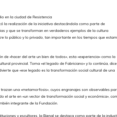
lio en la ciudad de Resistencia
có la realización de la iniciativa destacándola como parte de
ias y que se transforman en verdaderos ejemplos de la cultura
tre lo público y lo privado, tan importante en los tiempos que esta
ón de «hacer del arte un bien de todos», esta «experiencia» como la
ultural provincial. Toma «el legado de Fabriciano» y lo continúa, dice
advierte que «ese legado es la transformación social cultural de una
a y trazan una «metamorfosis», cuyos engranajes son observables pa
 el arte en «un vector de transformación social y económica», co
mbién integrante de la Fundación.
tuciones y escultores, la Bienal se destaca como parte de la indust