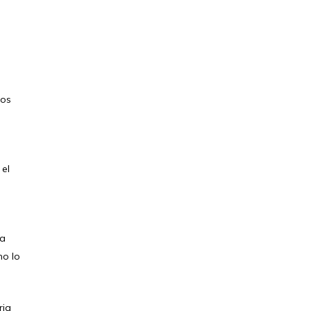
mos
 el
ra
mo lo
ria