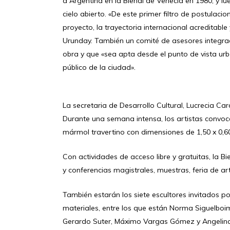
a Argentina en la Bienal de Venecia en 1980, y lu
cielo abierto. «De este primer filtro de postulacion
proyecto, la trayectoria internacional acreditable
Urunday. También un comité de asesores integrado 
obra y que «sea apta desde el punto de vista urba
público de la ciudad».
La secretaria de Desarrollo Cultural, Lucrecia Car
Durante una semana intensa, los artistas convocad
mármol travertino con dimensiones de 1,50 x 0,60
Con actividades de acceso libre y gratuitas, la B
y conferencias magistrales, muestras, feria de ar
También estarán los siete escultores invitados po
materiales, entre los que están Norma Siguelboim
Gerardo Suter, Máximo Vargas Gómez y Angelina