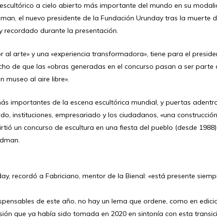
escultórico a cielo abierto más importante del mundo en su modali
dman, el nuevo presidente de la Fundación Urunday tras la muerte 
muy recordado durante la presentación.
r al arte» y una «experiencia transformadora», tiene para el preside
cho de que las «obras generadas en el concurso pasan a ser parte 
 museo al aire libre».
ás importantes de la escena escultórica mundial, y puertas adentr
ado, instituciones, empresariado y los ciudadanos, «una construcció
rtió un concurso de escultura en una fiesta del pueblo (desde 1988)
idman.
y, recordó a Fabriciano, mentor de la Bienal: «está presente siemp
ispensables de este año, no hay un lema que ordene, como en edici
isión que ya había sido tomada en 2020 en sintonía con esta transic