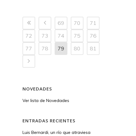
69
70
71
72
73
74
75
76
77
78
79
80
81
NOVEDADES
Ver lista de Novedades
ENTRADAS RECIENTES
Luis Bernardi, un río que atraviesa